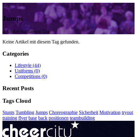
Tag
Jumps
0 Artikel mit diesem Tag
Keine Artikel mit diesem Tag gefunden.
Categories
Lifestyle
(44)
Uniforms
(0)
Competitions
(0)
Recent Posts
Tags Cloud
Stunts
Tumbling
Jumps
Choreographie
Sicherheit
Motivation
tryout
training
flyer
base
back
positionen
teambuilding