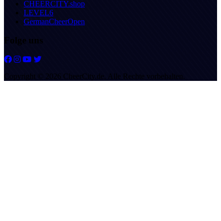
CHEERCITY.shop
LEVEL6
GermanCheerOpen
Folge uns
Copyright © 2026 CheerCity.de. Alle Rechte vorbehalten.