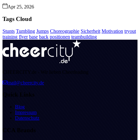
Apr 25, 2026
Tags Cloud
Stunts
Tumbling
Jumps
Choreographie
Sicherheit
Motivation
tryout
training
flyer
base
back
positionen
teambuilding
CHEERCITY.de - Wir lieben Cheerleading
mail@cheercity.de
Quick Links
Blog
Impressum
Datenschutz
CCA Brands