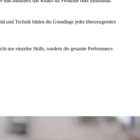
nd minimiert das Risiko für Fehltritte oder Instabilität.
ilität und Technik bilden die Grundlage jeder überzeugenden
cht nur einzelne Skills, sondern die gesamte Performance.