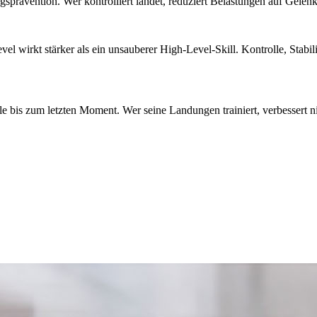
rävention. Wer kontrolliert landet, reduziert Belastungen auf Gelenke u
evel wirkt stärker als ein unsauberer High-Level-Skill. Kontrolle, Stab
 bis zum letzten Moment. Wer seine Landungen trainiert, verbessert ni