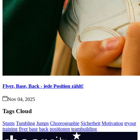
Flyer, Base, Back - jede Position zählt!
Nov 04, 2025
Tags Cloud
Stunts
Tumbling
Jumps
Choreographie
Sicherheit
Motivation
tryout
training
flyer
base
back
positionen
teambuilding