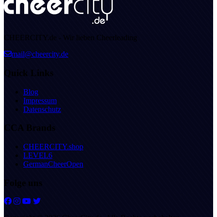
CHEERCITY.de - Wir lieben Cheerleading
mail@cheercity.de
Quick Links
Blog
Impressum
Datenschutz
CCA Brands
CHEERCITY.shop
LEVEL6
GermanCheerOpen
Folge uns