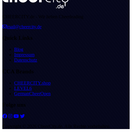
CHEERCITY.de - Wir lieben Cheerleading
mail@cheercity.de
Quick Links
Blog
Impressum
Datenschutz
CCA Brands
CHEERCITY.shop
LEVEL6
GermanCheerOpen
Folge uns
Copyright © 2026 CheerCity.de. Alle Rechte vorbehalten.