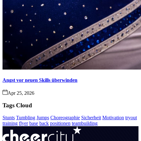
Angst vor neuen Skills überwinden
Apr 25, 2026
Tags Cloud
Stunts
Tumbling
Jumps
Choreographie
Sicherheit
Motivation
tryout
training
flyer
base
back
positionen
teambuilding